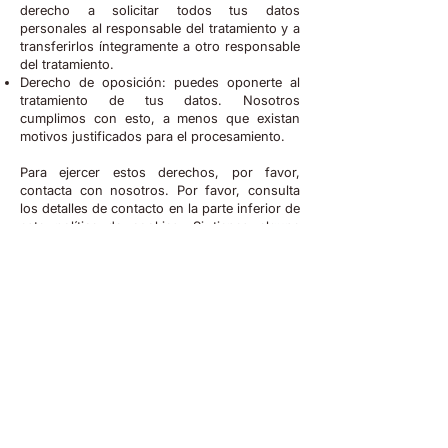
derecho a solicitar todos tus datos
personales al responsable del tratamiento y a
transferirlos íntegramente a otro responsable
del tratamiento.
Derecho de oposición: puedes oponerte al
tratamiento de tus datos. Nosotros
cumplimos con esto, a menos que existan
motivos justificados para el procesamiento.
Para ejercer estos derechos, por favor,
contacta con nosotros. Por favor, consulta
los detalles de contacto en la parte inferior de
esta política de cookies. Si tienes alguna
queja sobre cómo gestionamos tus datos,
nos gustaría que nos la hicieras saber, pero
también tienes derecho a enviar una queja a
la autoridad supervisora (la autoridad de
protección de datos).
Datos de contacto
Para preguntas y/o comentarios sobre
nuestra política de cookies y esta